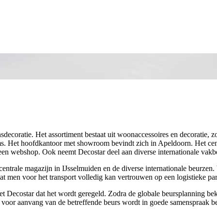
ecoratie. Het assortiment bestaat uit woonaccessoires en decoratie, zoal
s. Het hoofdkantoor met showroom bevindt zich in Apeldoorn. Het centr
een webshop. Ook neemt Decostar deel aan diverse internationale vakbe
entrale magazijn in IJsselmuiden en de diverse internationale beurzen.
dat men voor het transport volledig kan vertrouwen op een logistieke par
et Decostar dat het wordt geregeld. Zodra de globale beursplanning be
voor aanvang van de betreffende beurs wordt in goede samenspraak bepa