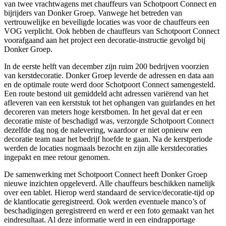
van twee vrachtwagens met chauffeurs van Schotpoort Connect en
bijrijders van Donker Groep. Vanwege het betreden van
vertrouwelijke en beveiligde locaties was voor de chauffeurs een
VOG verplicht. Ook hebben de chauffeurs van Schotpoort Connect
voorafgaand aan het project een decoratie-instructie gevolgd bij
Donker Groep.
In de eerste helft van december zijn ruim 200 bedrijven voorzien
van kerstdecoratie. Donker Groep leverde de adressen en data aan
en de optimale route werd door Schotpoort Connect samengesteld.
Een route bestond uit gemiddeld acht adressen variërend van het
afleveren van een kerststuk tot het ophangen van guirlandes en het
decoreren van meters hoge kerstbomen. In het geval dat er een
decoratie miste of beschadigd was, verzorgde Schotpoort Connect
dezelfde dag nog de nalevering, waardoor er niet opnieuw een
decoratie team naar het bedrijf hoefde te gaan. Na de kerstperiode
werden de locaties nogmaals bezocht en zijn alle kerstdecoraties
ingepakt en mee retour genomen.
De samenwerking met Schotpoort Connect heeft Donker Groep
nieuwe inzichten opgeleverd. Alle chauffeurs beschikken namelijk
over een tablet. Hierop werd standaard de service/decoratie-tijd op
de klantlocatie geregistreerd. Ook werden eventuele manco’s of
beschadigingen geregistreerd en werd er een foto gemaakt van het
eindresultaat. Al deze informatie werd in een eindrapportage