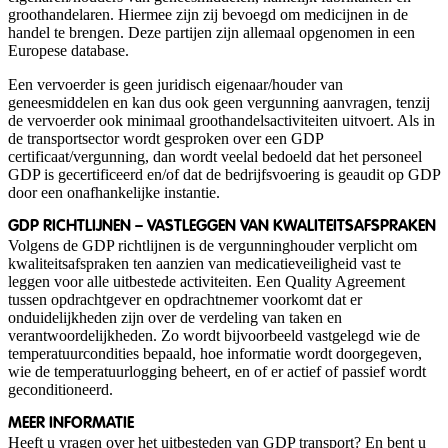
groothandelaren. Hiermee zijn zij bevoegd om medicijnen in de
handel te brengen. Deze partijen zijn allemaal opgenomen in een
Europese database.
Een vervoerder is geen juridisch eigenaar/houder van
geneesmiddelen en kan dus ook geen vergunning aanvragen, tenzij
de vervoerder ook minimaal groothandelsactiviteiten uitvoert. Als in
de transportsector wordt gesproken over een GDP
certificaat/vergunning, dan wordt veelal bedoeld dat het personeel
GDP is gecertificeerd en/of dat de bedrijfsvoering is geaudit op GDP
door een onafhankelijke instantie.
GDP RICHTLIJNEN – VASTLEGGEN VAN KWALITEITSAFSPRAKEN
Volgens de GDP richtlijnen is de vergunninghouder verplicht om
kwaliteitsafspraken ten aanzien van medicatieveiligheid vast te
leggen voor alle uitbestede activiteiten. Een Quality Agreement
tussen opdrachtgever en opdrachtnemer voorkomt dat er
onduidelijkheden zijn over de verdeling van taken en
verantwoordelijkheden. Zo wordt bijvoorbeeld vastgelegd wie de
temperatuurcondities bepaald, hoe informatie wordt doorgegeven,
wie de temperatuurlogging beheert, en of er actief of passief wordt
geconditioneerd.
MEER INFORMATIE
Heeft u vragen over het uitbesteden van GDP transport? En bent u