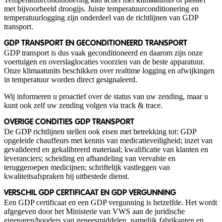
met bijvoorbeeld droogijs. Juiste temperatuurconditionering en
temperatuurlogging zijn onderdeel van de richtlijnen van GDP
transport.
GDP TRANSPORT EN GECONDITIONEERD TRANSPORT
GDP transport is dus vaak geconditioneerd en daarom zijn onze
voertuigen en overslaglocaties voorzien van de beste apparatuur.
Onze klimaatunits beschikken over realtime logging en afwijkingen
in temperatuur worden direct gesignaleerd.
Wij informeren u proactief over de status van uw zending, maar u
kunt ook zelf uw zending volgen via track & trace.
OVERIGE CONDITIES GDP TRANSPORT
De GDP richtlijnen stellen ook eisen met betrekking tot: GDP
opgeleide chauffeurs met kennis van medicatieveiligheid; inzet van
gevalideerd en gekalibreerd materiaal; kwalificatie van klanten en
leveranciers; scheiding en afhandeling van vervalste en
teruggeroepen medicijnen; schriftelijk vastleggen van
kwaliteitsafspraken bij uitbestede dienst.
VERSCHIL GDP CERTIFICAAT EN GDP VERGUNNING
Een GDP certificaat en een GDP vergunning is hetzelfde. Het wordt
afgegeven door het Ministerie van VWS aan de juridische
eigenaren/houders van geneesmiddelen, namelijk fabrikanten en