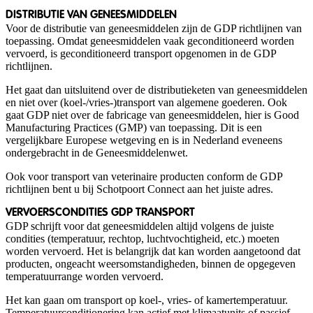
DISTRIBUTIE VAN GENEESMIDDELEN
Voor de distributie van geneesmiddelen zijn de GDP richtlijnen van
toepassing. Omdat geneesmiddelen vaak geconditioneerd worden
vervoerd, is geconditioneerd transport opgenomen in de GDP
richtlijnen.
Het gaat dan uitsluitend over de distributieketen van geneesmiddelen
en niet over (koel-/vries-)transport van algemene goederen. Ook
gaat GDP niet over de fabricage van geneesmiddelen, hier is Good
Manufacturing Practices (GMP) van toepassing. Dit is een
vergelijkbare Europese wetgeving en is in Nederland eveneens
ondergebracht in de Geneesmiddelenwet.
Ook voor transport van veterinaire producten conform de GDP
richtlijnen bent u bij Schotpoort Connect aan het juiste adres.
VERVOERSCONDITIES GDP TRANSPORT
GDP schrijft voor dat geneesmiddelen altijd volgens de juiste
condities (temperatuur, rechtop, luchtvochtigheid, etc.) moeten
worden vervoerd. Het is belangrijk dat kan worden aangetoond dat
producten, ongeacht weersomstandigheden, binnen de opgegeven
temperatuurrange worden vervoerd.
Het kan gaan om transport op koel-, vries- of kamertemperatuur.
Temperatuurconditionering kan actief met klimaatunits of passief